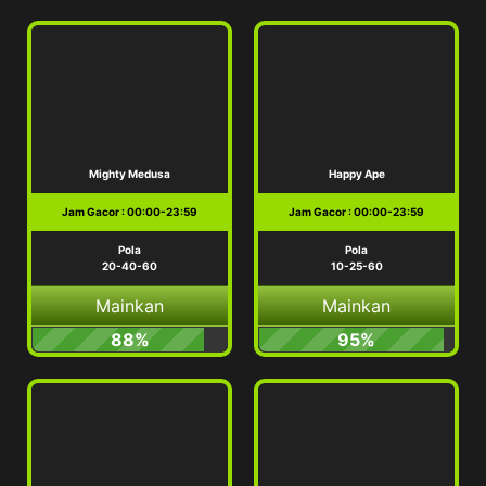
Mighty Medusa
Happy Ape
Jam Gacor : 00:00-23:59
Jam Gacor : 00:00-23:59
Pola
Pola
20-40-60
10-25-60
Mainkan
Mainkan
88%
95%