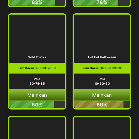
82%
78%
Wild Trucks
Hot Hot Halloween
Jam Gacor : 00:00-23:59
Jam Gacor : 00:00-23:59
Pola
Pola
30-75-85
10-30-60
Mainkan
Mainkan
80%
89%