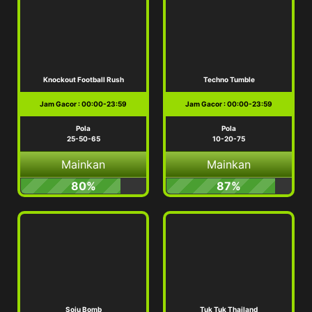
Knockout Football Rush
Techno Tumble
Jam Gacor : 00:00-23:59
Jam Gacor : 00:00-23:59
Pola
Pola
25-50-65
10-20-75
Mainkan
Mainkan
80%
87%
Soju Bomb
Tuk Tuk Thailand