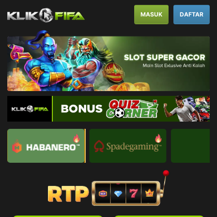
MASUK
DAFTAR