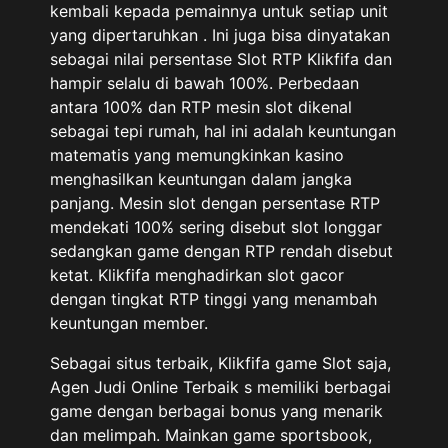
kembali kepada pemainnya untuk setiap unit
yang dipertaruhkan . Ini juga bisa dinyatakan
sebagai nilai persentase Slot RTP Klikfifa dan
hampir selalu di bawah 100%. Perbedaan
antara 100% dan RTP mesin slot dikenal
sebagai tepi rumah, hal ini adalah keuntungan
matematis yang memungkinkan kasino
menghasilkan keuntungan dalam jangka
panjang. Mesin slot dengan persentase RTP
mendekati 100% sering disebut slot longgar
sedangkan game dengan RTP rendah disebut
ketat. Klikfifa menghadirkan slot gacor
dengan tingkat RTP tinggi yang menambah
keuntungan member.
Sebagai situs terbaik, Klikfifa game Slot saja,
Agen Judi Online Terbaik s memiliki berbagai
game dengan berbagai bonus yang menarik
dan melimpah. Mainkan game sportsbook,