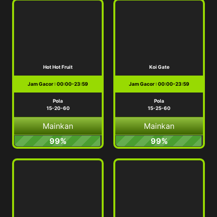
Hot Hot Fruit
Koi Gate
Jam Gacor : 00:00-23:59
Jam Gacor : 00:00-23:59
Pola
Pola
15-20-60
15-25-60
Mainkan
Mainkan
99%
99%