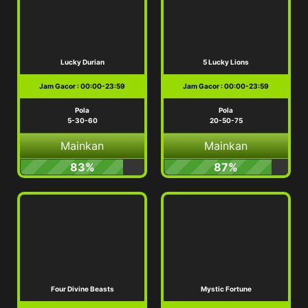
Lucky Durian
5 Lucky Lions
Jam Gacor : 00:00-23:59
Jam Gacor : 00:00-23:59
Pola
Pola
5-30-60
20-50-75
Mainkan
Mainkan
83%
87%
Four Divine Beasts
Mystic Fortune