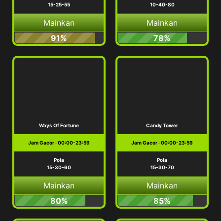
15-25-55
10-40-80
Mainkan
Mainkan
91%
78%
Ways Of Fortune
Candy Tower
Jam Gacor : 00:00-23:59
Jam Gacor : 00:00-23:59
Pola
Pola
15-30-60
15-30-70
Mainkan
Mainkan
80%
85%