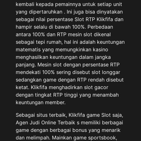
kembali kepada pemainnya untuk setiap unit
yang dipertaruhkan . Ini juga bisa dinyatakan
sebagai nilai persentase Slot RTP Klikfifa dan
hampir selalu di bawah 100%. Perbedaan
antara 100% dan RTP mesin slot dikenal
sebagai tepi rumah, hal ini adalah keuntungan
matematis yang memungkinkan kasino
menghasilkan keuntungan dalam jangka
panjang. Mesin slot dengan persentase RTP
mendekati 100% sering disebut slot longgar
sedangkan game dengan RTP rendah disebut
ketat. Klikfifa menghadirkan slot gacor
dengan tingkat RTP tinggi yang menambah
keuntungan member.
Sebagai situs terbaik, Klikfifa game Slot saja,
Agen Judi Online Terbaik s memiliki berbagai
game dengan berbagai bonus yang menarik
dan melimpah. Mainkan game sportsbook,